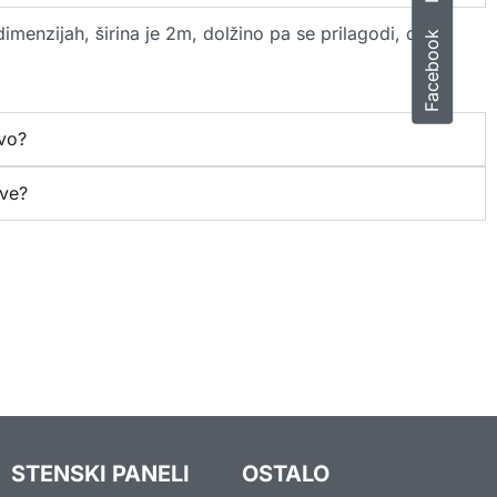
imenzijah, širina je 2m, dolžino pa se prilagodi, da
Facebook
avo?
ave?
STENSKI PANELI
OSTALO