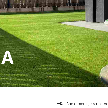
SKI PANELI
ŠPORTNA TRAVA
O NAS
KONTAKT
info@ambientpro.si
JA
Kakšne dimenzije so na vo