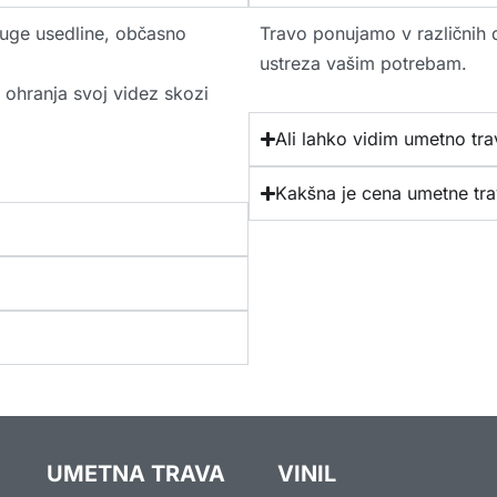
druge usedline, občasno
Travo ponujamo v različnih d
ustreza vašim potrebam.
 ohranja svoj videz skozi
Ali lahko vidim umetno tr
Kakšna je cena umetne tr
UMETNA TRAVA
VINIL