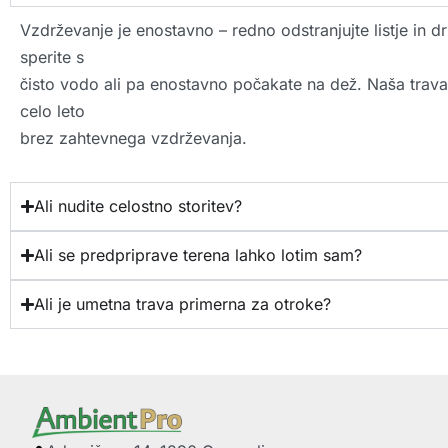
Vzdrževanje je enostavno – redno odstranjujte listje in 
sperite s
čisto vodo ali pa enostavno počakate na dež. Naša trava
celo leto
brez zahtevnega vzdrževanja.
Ali nudite celostno storitev?
Ali se predpriprave terena lahko lotim sam?
Ali je umetna trava primerna za otroke?