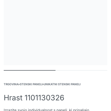
TRGOVINA
›
STENSKI PANELI
›
UNIKATNI STENSKI PANELI
Hrast 1101130326
Izrazite svojo individualnost s paneli, ki prinašajo