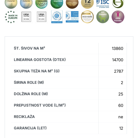
ŠT. ŠIVOV NA M²
13860
LINEARNA GOSTOTA (DTEX)
14700
SKUPNA TEŽA NA M² (G)
2787
ŠIRINA ROLE (M)
2
DOLŽINA ROLE (M)
25
PREPUSTNOST VODE (L/M²)
60
RECIKLAŽA
ne
GARANCIJA (LET)
12