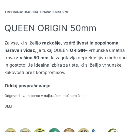
TRGOVINA
›
UMETNA TRAVA
›
LUKSUZNE
QUEEN ORIGIN 50mm
Za vse, ki si želijo
razkošje, vzdržljivost in popolnoma
naraven videz
, je tukaj QUEEN
ORIGIN
– vrhunska umetna
trava
z višino 50 mm
, ki zagotavlja neprekosljivo mehkobo
in gostoto. Je idealna izbira za tiste, ki si želijo vrhunske
kakovosti brez kompromisov.
Oddaj povpraševanje
Odgovorili vam bomo v najkrašem možnem času
DELI