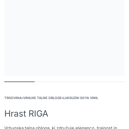
TRGOVINA
›
VINILNE TALNE OBLOGE
›
LUKSUZNI SOYA VINIL
Hrast RIGA
Vrhunska talna obloga, ki združuje eleganco, trajnost in