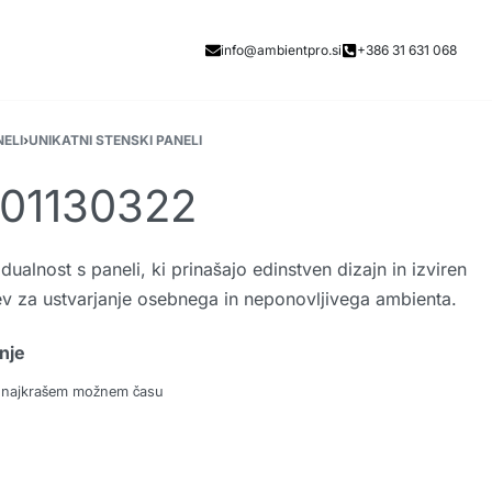
info@ambientpro.si
+386 31 631 068
NELI
›
UNIKATNI STENSKI PANELI
101130322
idualnost s paneli, ki prinašajo edinstven dizajn in izviren
tev za ustvarjanje osebnega in neponovljivega ambienta.
nje
 najkrašem možnem času