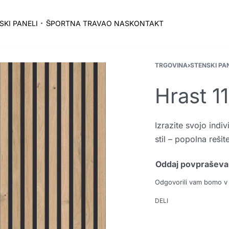
SKI PANELI
ŠPORTNA TRAVA
O NAS
KONTAKT
TRGOVINA
›
STENSKI PA
Hrast 1
Izrazite svojo indiv
stil – popolna reši
Oddaj povpraševa
Odgovorili vam bomo v
DELI